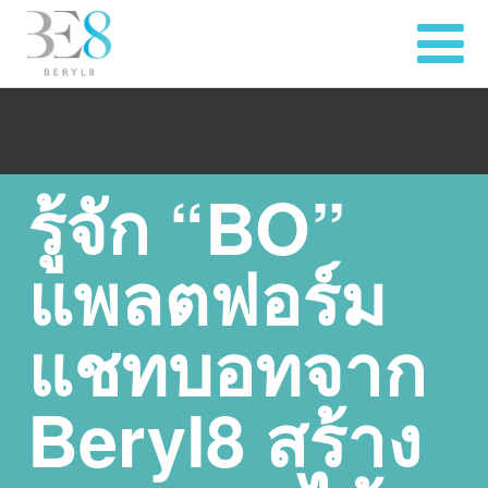
รู้จัก “BO”
แพลตฟอร์ม
แชทบอทจาก
Beryl8 สร้าง